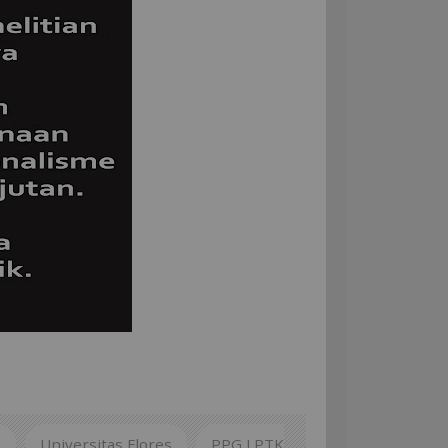
G
Universitas Flores
PPG LPTK