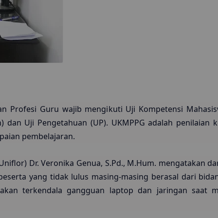
an Profesi Guru wajib mengikuti Uji Kompetensi Mahasi
UKin) dan Uji Pengetahuan (UP). UKMPPG adalah penilai
apaian pembelajaran.
(Uniflor) Dr. Veronika Genua, S.Pd., M.Hum. mengatakan da
 peserta yang tidak lulus masing-masing berasal dari bid
renakan terkendala gangguan laptop dan jaringan saat 